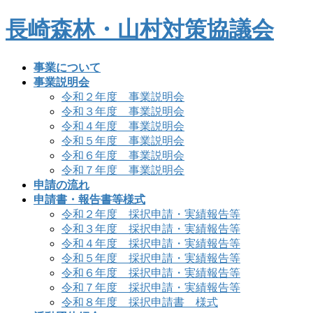
コ
ナ
長崎森林・山村対策協議会
ン
ビ
テ
ゲ
ン
ー
事業について
ツ
シ
事業説明会
へ
ョ
令和２年度 事業説明会
ス
ン
令和３年度 事業説明会
キ
に
令和４年度 事業説明会
ッ
移
令和５年度 事業説明会
プ
動
令和６年度 事業説明会
令和７年度 事業説明会
申請の流れ
申請書・報告書等様式
令和２年度 採択申請・実績報告等
令和３年度 採択申請・実績報告等
令和４年度 採択申請・実績報告等
令和５年度 採択申請・実績報告等
令和６年度 採択申請・実績報告等
令和７年度 採択申請・実績報告等
令和８年度 採択申請書 様式