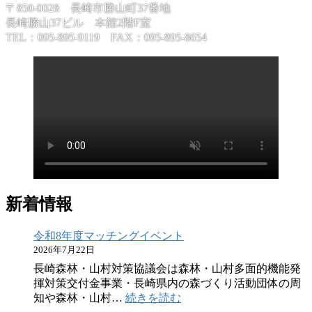
〒850-0028 長崎市勝山町37番地
長崎勝山37ビル 本館2階F室
TEL：095-895-9119 FAX：095-895-8654
新着情報
令和8年度マッチングイベント
2026年7月22日
長崎森林・山村対策協議会は森林・山村多面的機能発
揮対策交付金事業・長崎県内の森づくり活動団体の周
:
知や森林・山村…
続きを読む
令