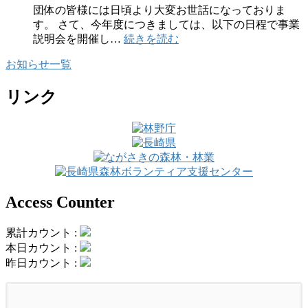
報
年
団体の皆様には日頃より大変お世話になっておりま
告
度
す。 さて、今年度につきましては、以下の日程で事業
及
安
:
説明会を開催し…
続きを読む
び
全
令
実
講
お知らせ一覧
和
績
習
7
報
会
年
リンク
告
を
度
書』
開
事
提
催
業
出
し
説
に
ま
明
つ
し
会
い
た
を
Access Counter
て
開
催
累計カウント :
し
本日カウント :
ま
昨日カウント :
し
た