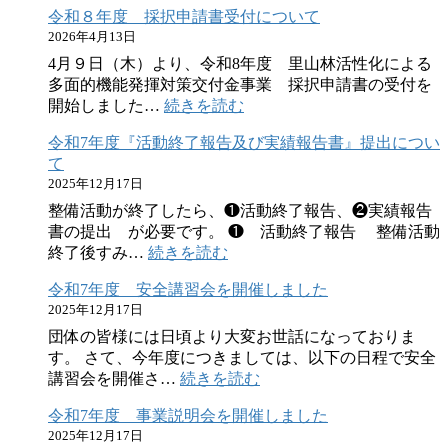
令和８年度 採択申請書受付について
和
2026年4月13日
8
年
4月９日（木）より、令和8年度 里山林活性化による
度
多面的機能発揮対策交付金事業 採択申請書の受付を
マ
:
開始しました…
続きを読む
ッ
令
チ
令和7年度『活動終了報告及び実績報告書』提出につい
和
ン
て
８
グ
2025年12月17日
年
イ
度
整備活動が終了したら、❶活動終了報告、❷実績報告
ベ
採
書の提出 が必要です。 ❶ 活動終了報告 整備活動
ン
択
:
終了後すみ…
続きを読む
ト
令
申
令和7年度 安全講習会を開催しました
和
請
2025年12月17日
7
書
年
受
団体の皆様には日頃より大変お世話になっておりま
度
付
す。 さて、今年度につきましては、以下の日程で安全
『活
に
:
講習会を開催さ…
続きを読む
動
つ
令
終
令和7年度 事業説明会を開催しました
い
和
了
2025年12月17日
7
て