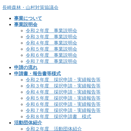
コ
ナ
長崎森林・山村対策協議会
ン
ビ
事業について
テ
ゲ
事業説明会
ン
ー
令和２年度 事業説明会
ツ
シ
令和３年度 事業説明会
へ
ョ
令和４年度 事業説明会
ス
ン
令和５年度 事業説明会
キ
に
令和６年度 事業説明会
ッ
移
令和７年度 事業説明会
プ
動
申請の流れ
申請書・報告書等様式
令和２年度 採択申請・実績報告等
令和３年度 採択申請・実績報告等
令和４年度 採択申請・実績報告等
令和５年度 採択申請・実績報告等
令和６年度 採択申請・実績報告等
令和７年度 採択申請・実績報告等
令和８年度 採択申請書 様式
活動団体紹介
令和２年度 活動団体紹介